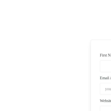
First 
Email 
Websit