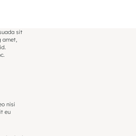
suada sit
g amet,
id.
c.
o nisi
it eu