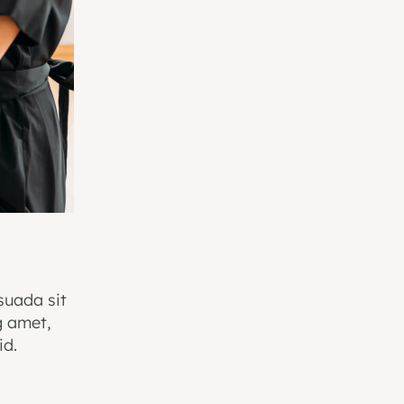
suada sit
g amet,
id.