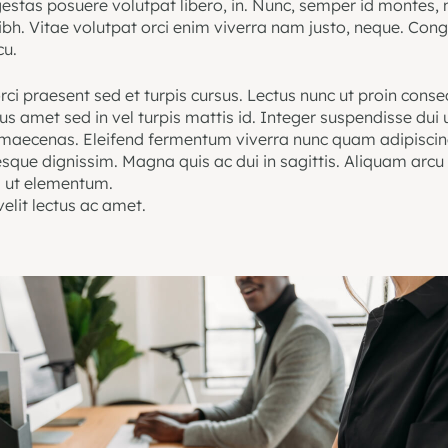
estas posuere volutpat libero, in. Nunc, semper id montes, m
nibh. Vitae volutpat orci enim viverra nam justo, neque. Con
cu.
rci praesent sed et turpis cursus. Lectus nunc ut proin conse
sus amet sed in vel turpis mattis id. Integer suspendisse dui 
maecenas. Eleifend fermentum viverra nunc quam adipiscing
esque dignissim. Magna quis ac dui in sagittis. Aliquam arcu
 ut elementum.
elit lectus ac amet.