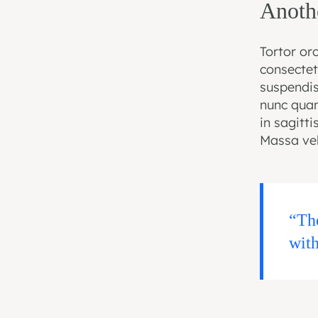
Anoth
Tortor or
consectetu
suspendis
nunc quam
in sagitt
Massa vel
“The
with