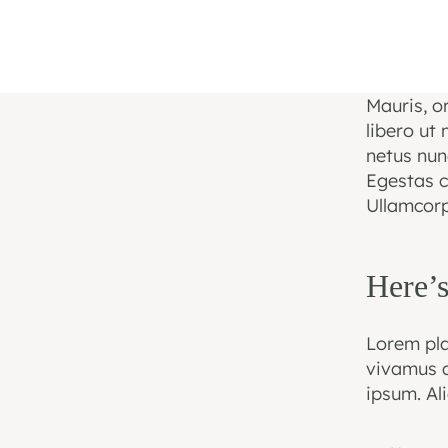
Mauris, o
libero ut
netus nunc
Egestas c
Ullamcorpe
Here’s
Lorem pla
vivamus at
ipsum. Al