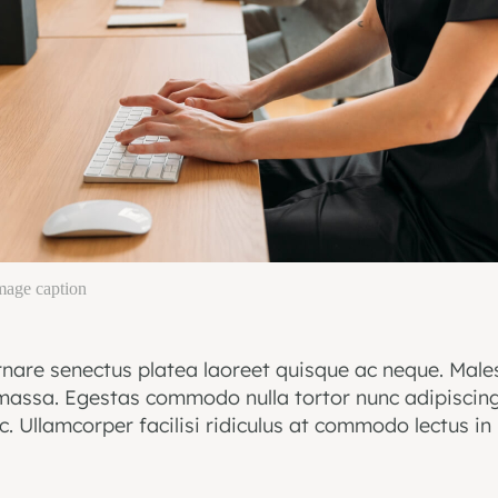
image caption
rnare senectus platea laoreet quisque ac neque. Male
 massa. Egestas commodo nulla tortor nunc adipiscin
. Ullamcorper facilisi ridiculus at commodo lectus in 