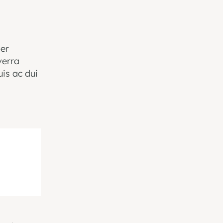
ger
verra
is ac dui