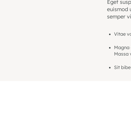
Eget susp
euismod u
semper vi
Vitae v
Magna q
Massa v
Sit bib