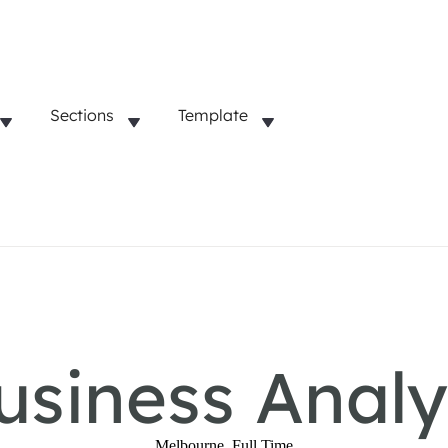
Sections
Template
usiness Analy
Melbourne
,
Full Time