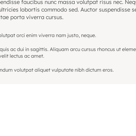
endisse faucibus nunc massa volutpat risus nec. Neq
ltricies lobortis commodo sed. Auctor suspendisse s
tae porta viverra cursus.
olutpat orci enim viverra nam justo, neque.
uis ac dui in sagittis. Aliquam arcu cursus rhoncus ut elem
elit lectus ac amet.
endum volutpat aliquet vulputate nibh dictum eros.