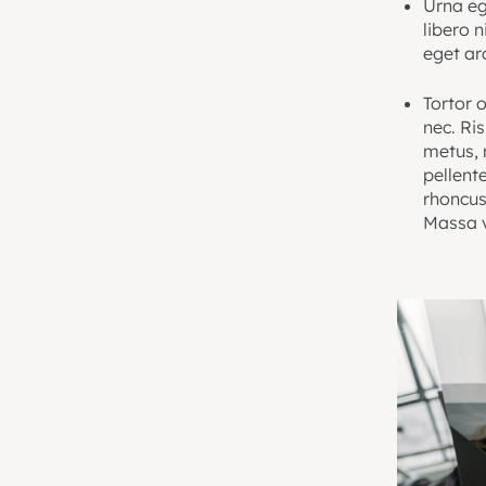
Urna eg
libero 
eget ar
Tortor o
nec. Ri
metus, 
pellent
rhoncus
Massa v