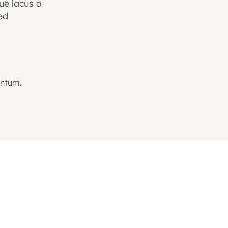
ue lacus a
ed
entum.