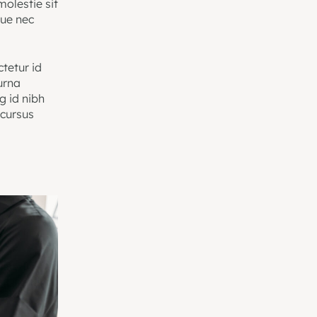
olestie sit
gue nec
ctetur id
urna
 id nibh
 cursus